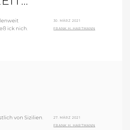
EIT…
ilenweit
P
30. MÄRZ 2021
ß ick nich.
O
B
FRANK H. HARTMANN
S
Y
T
E
D
O
N
lich von Sizilien.
P
27. MÄRZ 2021
O
B
FRANK H. HARTMANN