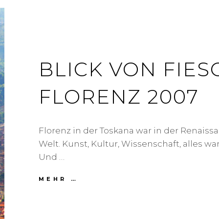
BLICK VON FIES
FLORENZ 2007
Florenz in der Toskana war in der Renaiss
Welt. Kunst, Kultur, Wissenschaft, alles wa
Und …
MEHR …
B
L
I
C
K