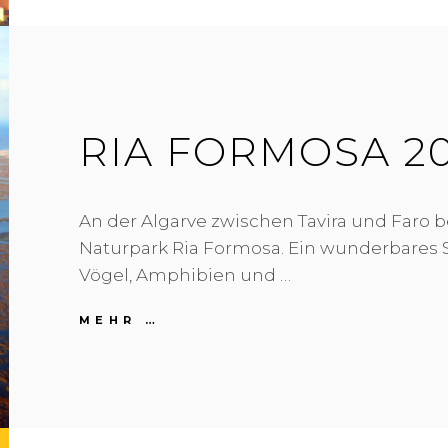
V
O
N
F
I
E
RIA FORMOSA 20
S
O
L
E
An der Algarve zwischen Tavira und Faro b
A
U
Naturpark Ria Formosa. Ein wunderbares 
F
Vögel, Amphibien und …
F
L
O
MEHR …
R
R
I
E
A
N
F
Z
O
2
R
0
M