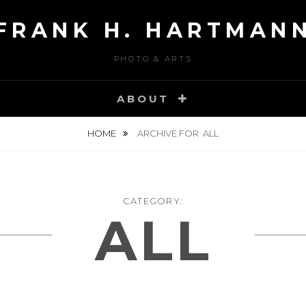
FRANK H. HARTMAN
PHOTO & ARTS
ABOUT
HOME
ARCHIVE FOR
ALL
CATEGORY:
ALL