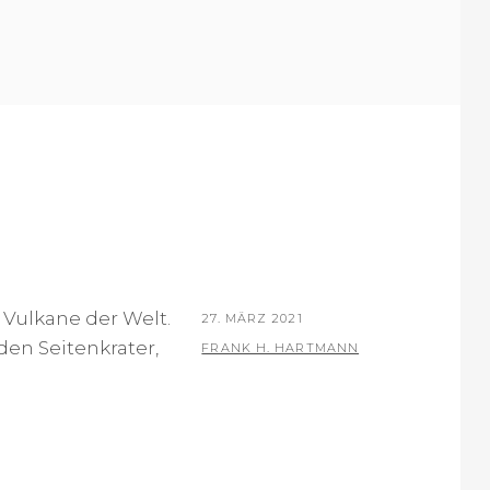
S
Y
T
E
D
O
N
n Vulkane der Welt.
P
27. MÄRZ 2021
en Seitenkrater,
O
B
FRANK H. HARTMANN
S
Y
T
E
D