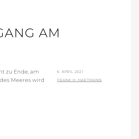
GANG AM
ht zu Ende, am
P
6. APRIL 2021
 des Meeres wird
O
B
FRANK H. HARTMANN
S
Y
T
E
D
O
N