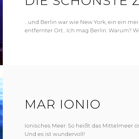
DIE SCHÖNSTE Z
…und Berlin war wie New York, ein ein me
entfernter Ort…Ich mag Berlin. Warum? We
MAR IONIO
Ionisches Meer. So heißt das Mittelmeer öst
Und es ist wundervoll!