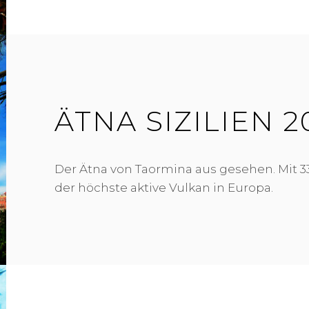
R
A
U
C
H
E
R
ÄTNA SIZILIEN 2
Der Ätna von Taormina aus gesehen. Mit 33
der höchste aktive Vulkan in Europa.