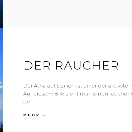
DER RAUCHER
Der Ätna auf Sizilien ist einer der aktivste
Auf diesem Bild sieht man einen rauchend
der …
MEHR …
D
E
R